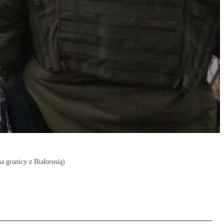
 granicy z Białorusią)