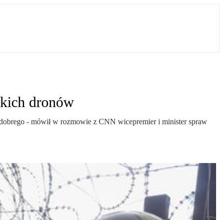
skich dronów
go dobrego - mówił w rozmowie z CNN wicepremier i minister spraw