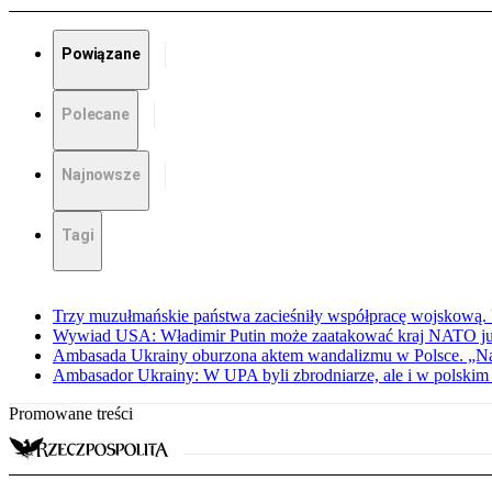
Powiązane
Polecane
Najnowsze
Tagi
Trzy muzułmańskie państwa zacieśniły współpracę wojskową.
Wywiad USA: Władimir Putin może zaatakować kraj NATO już 
Ambasada Ukrainy oburzona aktem wandalizmu w Polsce. „Na
Ambasador Ukrainy: W UPA byli zbrodniarze, ale i w polskim 
Promowane treści