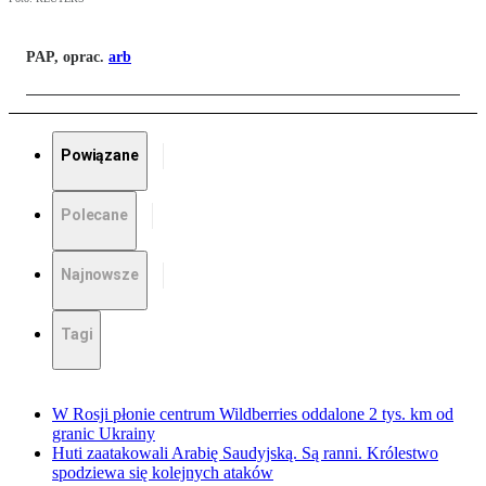
PAP, oprac.
arb
Powiązane
Polecane
Najnowsze
Tagi
W Rosji płonie centrum Wildberries oddalone 2 tys. km od
granic Ukrainy
Huti zaatakowali Arabię Saudyjską. Są ranni. Królestwo
spodziewa się kolejnych ataków