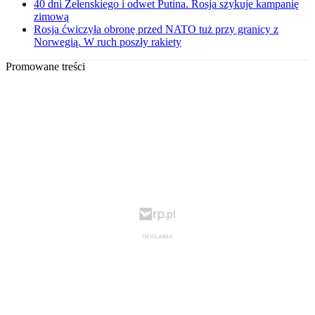
40 dni Zełenskiego i odwet Putina. Rosja szykuje kampanię
zimową
Rosja ćwiczyła obronę przed NATO tuż przy granicy z
Norwegią. W ruch poszły rakiety
Promowane treści