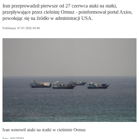
Iran przeprowadził pierwsze od 27 czerwca ataki na statki,
przepływające przez cieśninę Ormuz - poinformował portal Axios,
powołując się na źródło w administracji USA.
Publikacja:
07.07.2026 04:40
Iran wznowił ataki na statki w cieśninie Ormuz
Foto: REUTERS