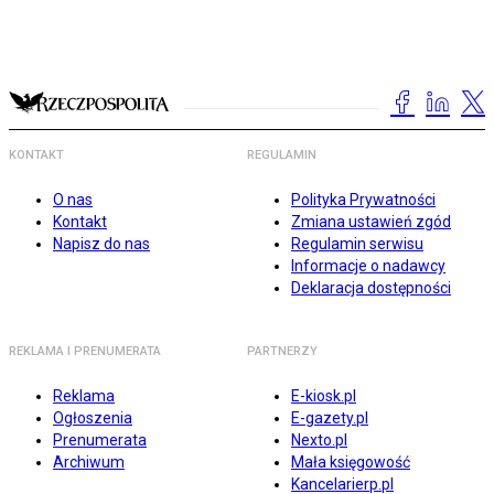
KONTAKT
REGULAMIN
O nas
Polityka Prywatności
Kontakt
Zmiana ustawień zgód
Napisz do nas
Regulamin serwisu
Informacje o nadawcy
Deklaracja dostępności
REKLAMA I PRENUMERATA
PARTNERZY
Reklama
E-kiosk.pl
Ogłoszenia
E-gazety.pl
Prenumerata
Nexto.pl
Archiwum
Mała księgowość
Kancelarierp.pl