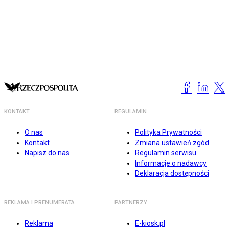
KONTAKT
REGULAMIN
O nas
Polityka Prywatności
Kontakt
Zmiana ustawień zgód
Napisz do nas
Regulamin serwisu
Informacje o nadawcy
Deklaracja dostępności
REKLAMA I PRENUMERATA
PARTNERZY
Reklama
E-kiosk.pl