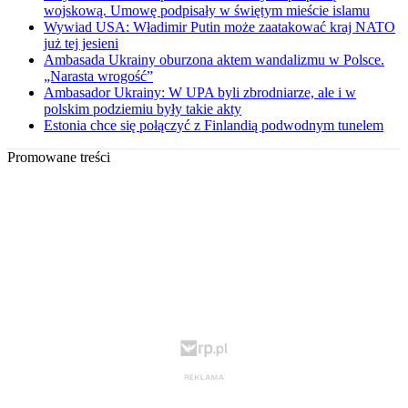
wojskową. Umowę podpisały w świętym mieście islamu
Wywiad USA: Władimir Putin może zaatakować kraj NATO
już tej jesieni
Ambasada Ukrainy oburzona aktem wandalizmu w Polsce.
„Narasta wrogość”
Ambasador Ukrainy: W UPA byli zbrodniarze, ale i w
polskim podziemiu były takie akty
Estonia chce się połączyć z Finlandią podwodnym tunelem
Promowane treści