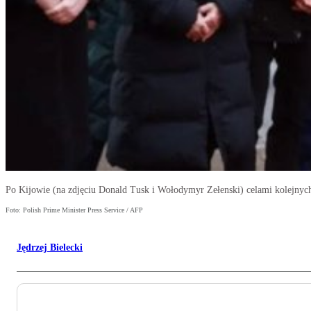
Po Kijowie (na zdjęciu Donald Tusk i Wołodymyr Zełenski) celami kolejnych 
Foto: Polish Prime Minister Press Service / AFP
Jędrzej Bielecki