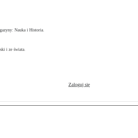
!
azyny: Nauka i Historia.
ki i ze świata.
Zaloguj się