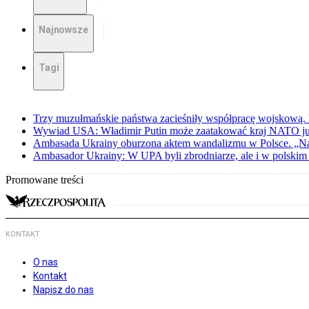
Najnowsze
Tagi
Trzy muzułmańskie państwa zacieśniły współpracę wojskową.
Wywiad USA: Władimir Putin może zaatakować kraj NATO już 
Ambasada Ukrainy oburzona aktem wandalizmu w Polsce. „Na
Ambasador Ukrainy: W UPA byli zbrodniarze, ale i w polskim 
Promowane treści
KONTAKT
O nas
Kontakt
Napisz do nas