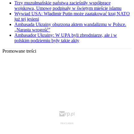
Trzy muzułmańskie państwa zacieśniły współpracę
wojskową. Umowę podpisały w świętym mieście islamu
Wywiad USA: Władimir Putin może zaatakować kraj NATO
już tej jesieni
Ambasada Ukrainy oburzona aktem wandalizmu w Polsce.
„Narasta wrogość”
Ambasador Ukrainy: W UPA byli zbrodniarze, ale i w
polskim podziemiu były takie akty
Promowane treści