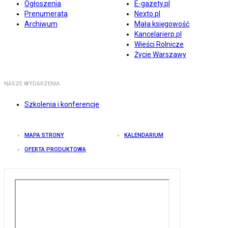
Ogłoszenia
E-gazety.pl
Prenumerata
Nexto.pl
Archiwum
Mała księgowość
Kancelarierp.pl
Wieści Rolnicze
Życie Warszawy
NASZE WYDARZENIA
Szkolenia i konferencje
MAPA STRONY
KALENDARIUM
OFERTA PRODUKTOWA