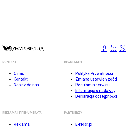
KONTAKT
REGULAMIN
O nas
Polityka Prywatności
Kontakt
Zmiana ustawień zgód
Napisz do nas
Regulamin serwisu
Informacje o nadawcy
Deklaracja dostępności
REKLAMA I PRENUMERATA
PARTNERZY
Reklama
E-kiosk.pl