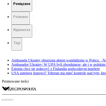
Powiązane
Polecane
Najnowsze
Tagi
Ambasada Ukrainy oburzona aktem wandalizmu w Polsce. „Na
Ambasador Ukrainy: W UPA byli zbrodniarze, ale i w polskim 
Estonia chce się połączyć z Finlandią podwodnym tunelem
USA ustępują Iranowi? Teheran ma mieć kontrolę nad tym, kt
Promowane treści
KONTAKT