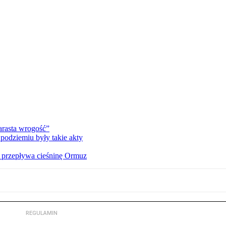
rasta wrogość”
podziemiu były takie akty
o przepływa cieśninę Ormuz
REGULAMIN