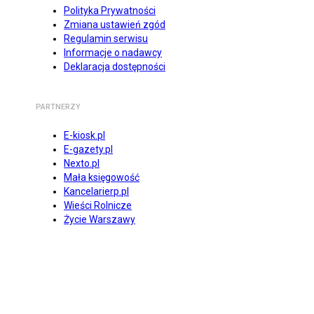
Polityka Prywatności
Zmiana ustawień zgód
Regulamin serwisu
Informacje o nadawcy
Deklaracja dostępności
PARTNERZY
E-kiosk.pl
E-gazety.pl
Nexto.pl
Mała księgowość
Kancelarierp.pl
Wieści Rolnicze
Życie Warszawy