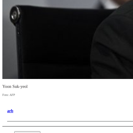
Yoon Suk-yeol
Foto: AFP
arb