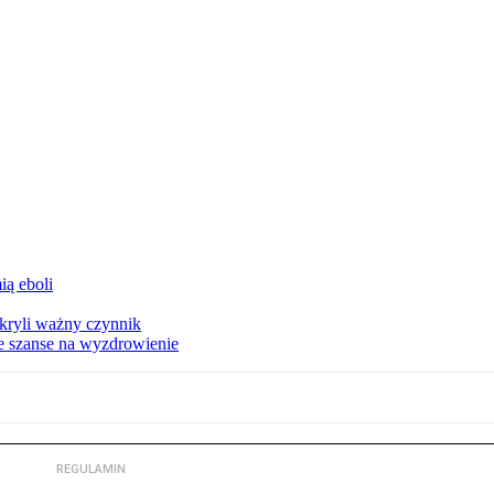
ą eboli
kryli ważny czynnik
ze szanse na wyzdrowienie
REGULAMIN