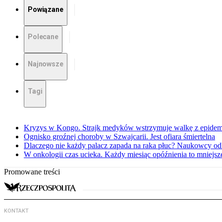
Powiązane
Polecane
Najnowsze
Tagi
Kryzys w Kongo. Strajk medyków wstrzymuje walkę z epidemi
Ognisko groźnej choroby w Szwajcarii. Jest ofiara śmiertelna
Dlaczego nie każdy palacz zapada na raka płuc? Naukowcy od
W onkologii czas ucieka. Każdy miesiąc opóźnienia to mniejs
Promowane treści
KONTAKT