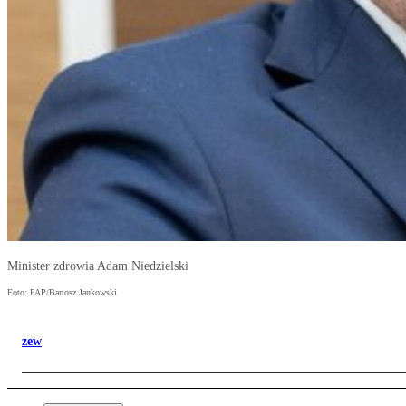
Minister zdrowia Adam Niedzielski
Foto: PAP/Bartosz Jankowski
zew