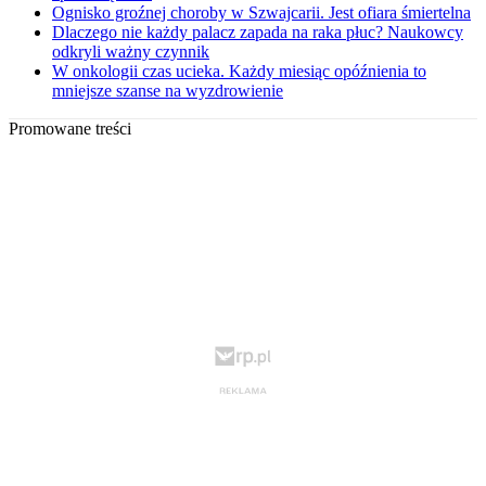
Ognisko groźnej choroby w Szwajcarii. Jest ofiara śmiertelna
Dlaczego nie każdy palacz zapada na raka płuc? Naukowcy
odkryli ważny czynnik
W onkologii czas ucieka. Każdy miesiąc opóźnienia to
mniejsze szanse na wyzdrowienie
Promowane treści