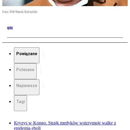
Foto: PAP/Maciej Kulczyński
qm
Powiązane
Polecane
Najnowsze
Tagi
Kryzys w Kongo. Strajk medyków wstrzymuje walkę z
epidemią eboli