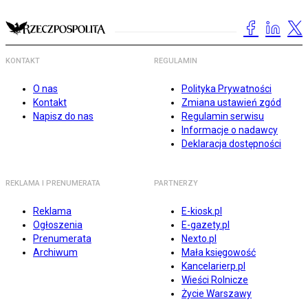
KONTAKT
REGULAMIN
O nas
Polityka Prywatności
Kontakt
Zmiana ustawień zgód
Napisz do nas
Regulamin serwisu
Informacje o nadawcy
Deklaracja dostępności
REKLAMA I PRENUMERATA
PARTNERZY
Reklama
E-kiosk.pl
Ogłoszenia
E-gazety.pl
Prenumerata
Nexto.pl
Archiwum
Mała księgowość
Kancelarierp.pl
Wieści Rolnicze
Życie Warszawy