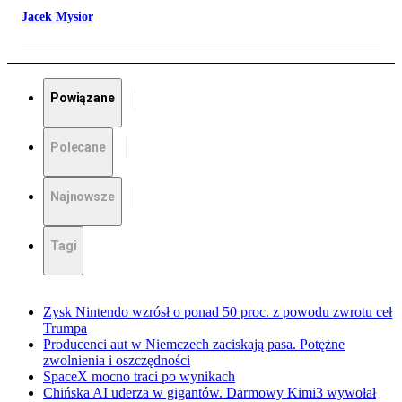
Jacek Mysior
Powiązane
Polecane
Najnowsze
Tagi
Zysk Nintendo wzrósł o ponad 50 proc. z powodu zwrotu ceł
Trumpa
Producenci aut w Niemczech zaciskają pasa. Potężne
zwolnienia i oszczędności
SpaceX mocno traci po wynikach
Chińska AI uderza w gigantów. Darmowy Kimi3 wywołał