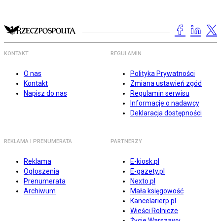
KONTAKT
REGULAMIN
O nas
Polityka Prywatności
Kontakt
Zmiana ustawień zgód
Napisz do nas
Regulamin serwisu
Informacje o nadawcy
Deklaracja dostępności
REKLAMA I PRENUMERATA
PARTNERZY
Reklama
E-kiosk.pl
Ogłoszenia
E-gazety.pl
Prenumerata
Nexto.pl
Archiwum
Mała księgowość
Kancelarierp.pl
Wieści Rolnicze
Życie Warszawy