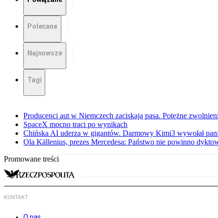
Polecane
Najnowsze
Tagi
Producenci aut w Niemczech zaciskają pasa. Potężne zwolnieni
SpaceX mocno traci po wynikach
Chińska AI uderza w gigantów. Darmowy Kimi3 wywołał pani
Ola Källenius, prezes Mercedesa: Państwo nie powinno dykto
Promowane treści
KONTAKT
O nas