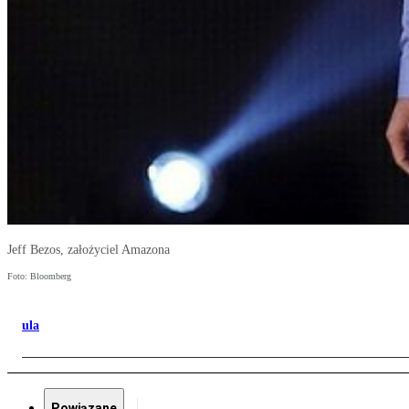
Jeff Bezos, założyciel Amazona
Foto: Bloomberg
ula
Powiązane