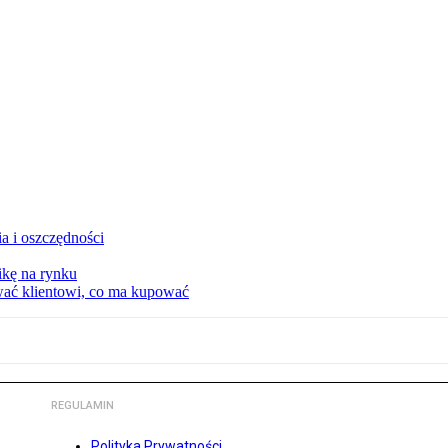
a i oszczędności
kę na rynku
wać klientowi, co ma kupować
REGULAMIN
Polityka Prywatności