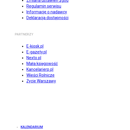
Zmiana ustawień zgód
Regulamin serwisu
Informacje o nadawcy
Deklaracja dostępności
PARTNERZY
E-kiosk.pl
E-gazety.pl
Nexto.pl
Mała księgowość
Kancelarierp.pl
Wieści Rolnicze
Życie Warszawy
KALENDARIUM