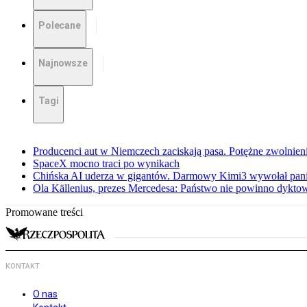
Polecane
Najnowsze
Tagi
Producenci aut w Niemczech zaciskają pasa. Potężne zwolnieni
SpaceX mocno traci po wynikach
Chińska AI uderza w gigantów. Darmowy Kimi3 wywołał pani
Ola Källenius, prezes Mercedesa: Państwo nie powinno dykto
Promowane treści
KONTAKT
O nas