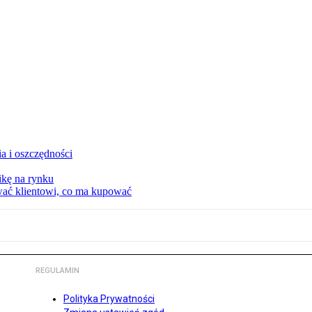
a i oszczędności
kę na rynku
wać klientowi, co ma kupować
REGULAMIN
Polityka Prywatności