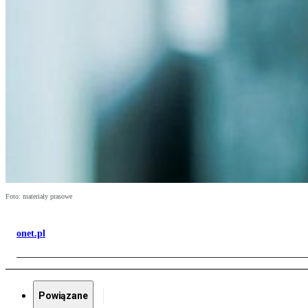
Foto: materiały prasowe
onet.pl
Powiązane