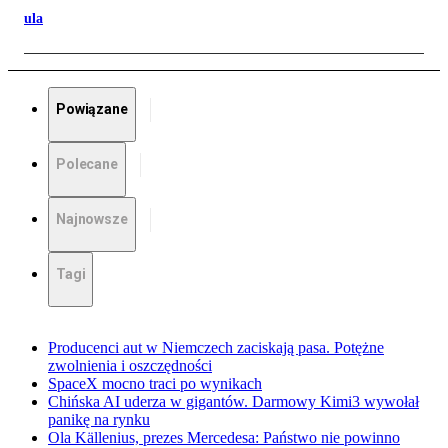
ula
Powiązane
Polecane
Najnowsze
Tagi
Producenci aut w Niemczech zaciskają pasa. Potężne
zwolnienia i oszczędności
SpaceX mocno traci po wynikach
Chińska AI uderza w gigantów. Darmowy Kimi3 wywołał
panikę na rynku
Ola Källenius, prezes Mercedesa: Państwo nie powinno