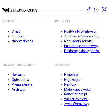
KONTAKT
REGULAMIN
O nas
Polityka Prywatności
Kontakt
Zmiana ustawień zgód
Napisz do nas
Regulamin serwisu
Informacje o nadawcy
Deklaracja dostępności
REKLAMA I PRENUMERATA
PARTNERZY
Reklama
E-kiosk.pl
Ogłoszenia
E-gazety.pl
Prenumerata
Nexto.pl
Archiwum
Mała księgowość
Kancelarierp.pl
Wieści Rolnicze
Życie Warszawy