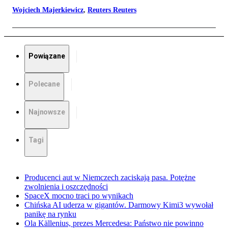
Wojciech Majerkiewicz
,
Reuters Reuters
Powiązane
Polecane
Najnowsze
Tagi
Producenci aut w Niemczech zaciskają pasa. Potężne
zwolnienia i oszczędności
SpaceX mocno traci po wynikach
Chińska AI uderza w gigantów. Darmowy Kimi3 wywołał
panikę na rynku
Ola Källenius, prezes Mercedesa: Państwo nie powinno