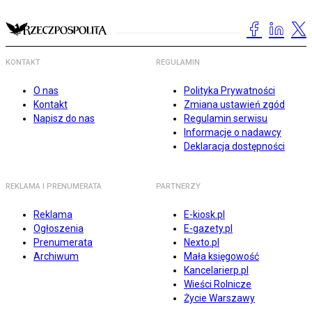
KONTAKT
REGULAMIN
O nas
Polityka Prywatności
Kontakt
Zmiana ustawień zgód
Napisz do nas
Regulamin serwisu
Informacje o nadawcy
Deklaracja dostępności
REKLAMA I PRENUMERATA
PARTNERZY
Reklama
E-kiosk.pl
Ogłoszenia
E-gazety.pl
Prenumerata
Nexto.pl
Archiwum
Mała księgowość
Kancelarierp.pl
Wieści Rolnicze
Życie Warszawy