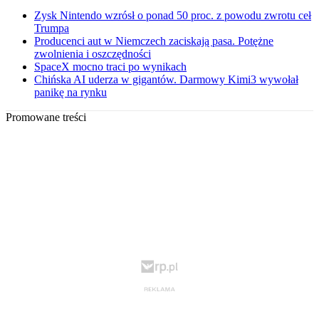
Zysk Nintendo wzrósł o ponad 50 proc. z powodu zwrotu ceł
Trumpa
Producenci aut w Niemczech zaciskają pasa. Potężne
zwolnienia i oszczędności
SpaceX mocno traci po wynikach
Chińska AI uderza w gigantów. Darmowy Kimi3 wywołał
panikę na rynku
Promowane treści