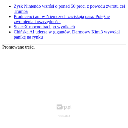
Zysk Nintendo wzrósł o ponad 50 proc. z powodu zwrotu ceł
Trumpa
Producenci aut w Niemczech zaciskają pasa. Potężne
zwolnienia i oszczędności
SpaceX mocno traci po wynikach
Chińska AI uderza w gigantów. Darmowy Kimi3 wywołał
panikę na rynku
Promowane treści