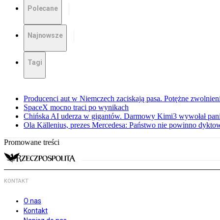
Polecane
Najnowsze
Tagi
Producenci aut w Niemczech zaciskają pasa. Potężne zwolnieni
SpaceX mocno traci po wynikach
Chińska AI uderza w gigantów. Darmowy Kimi3 wywołał pani
Ola Källenius, prezes Mercedesa: Państwo nie powinno dykto
Promowane treści
KONTAKT
O nas
Kontakt