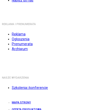
Napisz do nas
REKLAMA I PRENUMERATA
Reklama
Ogłoszenia
Prenumerata
Archiwum
NASZE WYDARZENIA
Szkolenia i konferencje
MAPA STRONY
OFERTA PRODUKTOWA