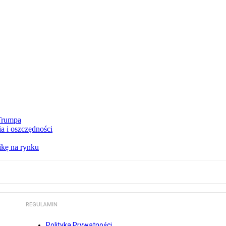
 Trumpa
a i oszczędności
kę na rynku
REGULAMIN
Polityka Prywatności