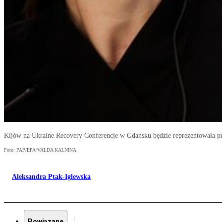
Kijów na Ukraine Recovery Conferencje w Gdańsku będzie reprezentowała p
Foto: PAP/EPA/VALDA KALNINA
Aleksandra Ptak-Iglewska
Powiązane