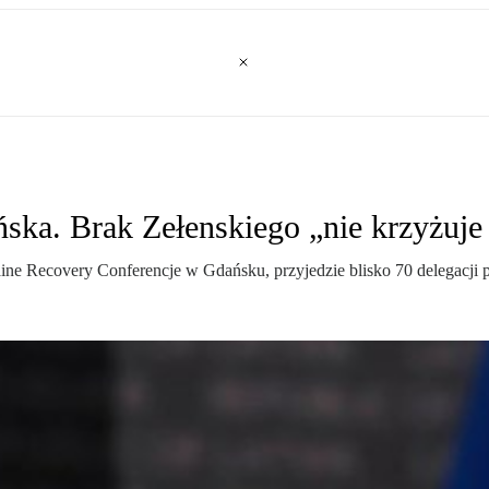
ska. Brak Zełenskiego „nie krzyżuj
e Recovery Conferencje w Gdańsku, przyjedzie blisko 70 delegacji pań