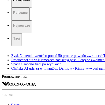
Polecane
Najnowsze
Tagi
Zysk Nintendo wzrósł o ponad 50 proc. z powodu zwrotu ceł
Producenci aut w Niemczech zaciskają pasa. Potężne zwolnieni
SpaceX mocno traci po wynikach
Chińska AI uderza w gigantów. Darmowy Kimi3 wywołał pani
Promowane treści
KONTAKT
O nas