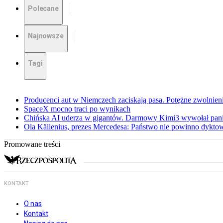
Polecane
Najnowsze
Tagi
Producenci aut w Niemczech zaciskają pasa. Potężne zwolnieni
SpaceX mocno traci po wynikach
Chińska AI uderza w gigantów. Darmowy Kimi3 wywołał pani
Ola Källenius, prezes Mercedesa: Państwo nie powinno dykto
Promowane treści
KONTAKT
O nas
Kontakt