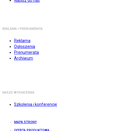
Napisz do nas
REKLAMA I PRENUMERATA
Reklama
Ogłoszenia
Prenumerata
Archiwum
NASZE WYDARZENIA
Szkolenia i konferencje
MAPA STRONY
OFERTA PRODUKTOWA