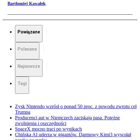
Bartłomiej Kawałek
Powiązane
Polecane
Najnowsze
Tagi
Zysk Nintendo wzrósł o ponad 50 proc. z powodu zwrotu ceł
Trumpa
Producenci aut w Niemczech zaciskają pasa. Potężne
zwolnienia i oszczędności
SpaceX mocno traci po wynikach
Chińska AI uderza w gigantów. Darmowy Kimi3 wywołał