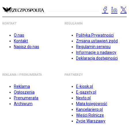
KONTAKT
REGULAMIN
O nas
Polityka Prywatności
Kontakt
Zmiana ustawień zgód
Napisz do nas
Regulamin serwisu
Informacje o nadawcy
Deklaracja dostępności
REKLAMA I PRENUMERATA
PARTNERZY
Reklama
E-kiosk.pl
Ogłoszenia
E-gazety.pl
Prenumerata
Nexto.pl
Archiwum
Mała księgowość
Kancelarierp.pl
Wieści Rolnicze
Życie Warszawy