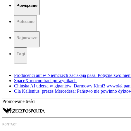
Powiązane
Polecane
Najnowsze
Tagi
Producenci aut w Niemczech zaciskają pasa. Potężne zwolnieni
SpaceX mocno traci po wynikach
Chińska AI uderza w gigantów. Darmowy Kimi3 wywołał pani
Ola Källenius, prezes Mercedesa: Państwo nie powinno dykto
Promowane treści
KONTAKT