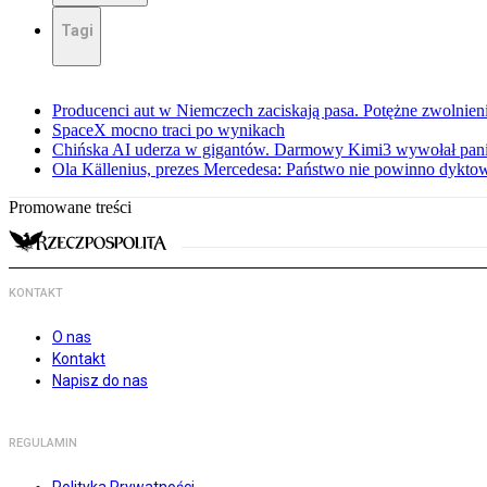
Tagi
Producenci aut w Niemczech zaciskają pasa. Potężne zwolnieni
SpaceX mocno traci po wynikach
Chińska AI uderza w gigantów. Darmowy Kimi3 wywołał pani
Ola Källenius, prezes Mercedesa: Państwo nie powinno dykto
Promowane treści
KONTAKT
O nas
Kontakt
Napisz do nas
REGULAMIN