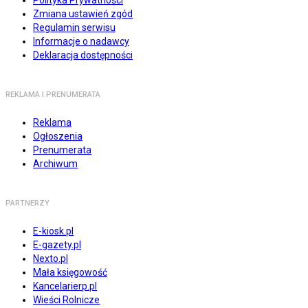
Polityka Prywatności
Zmiana ustawień zgód
Regulamin serwisu
Informacje o nadawcy
Deklaracja dostępności
REKLAMA I PRENUMERATA
Reklama
Ogłoszenia
Prenumerata
Archiwum
PARTNERZY
E-kiosk.pl
E-gazety.pl
Nexto.pl
Mała księgowość
Kancelarierp.pl
Wieści Rolnicze