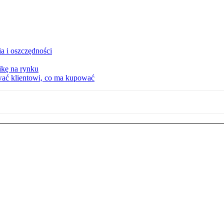
a i oszczędności
kę na rynku
wać klientowi, co ma kupować