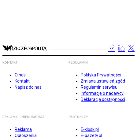
KONTAKT
REGULAMIN
O nas
Polityka Prywatności
Kontakt
Zmiana ustawień zgód
Napisz do nas
Regulamin serwisu
Informacje o nadawcy
Deklaracja dostępności
REKLAMA I PRENUMERATA
PARTNERZY
Reklama
E-kiosk.pl
Ogłoszenia
E-gazety.pl