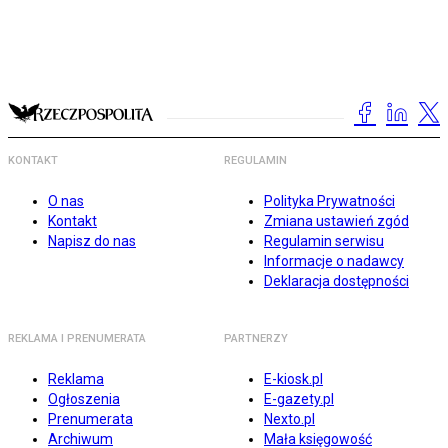
KONTAKT
REGULAMIN
O nas
Polityka Prywatności
Kontakt
Zmiana ustawień zgód
Napisz do nas
Regulamin serwisu
Informacje o nadawcy
Deklaracja dostępności
REKLAMA I PRENUMERATA
PARTNERZY
Reklama
E-kiosk.pl
Ogłoszenia
E-gazety.pl
Prenumerata
Nexto.pl
Archiwum
Mała księgowość