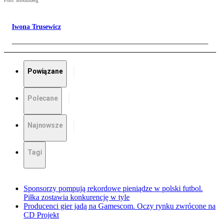
Foto: Bloomberg
Iwona Trusewicz
Powiązane
Polecane
Najnowsze
Tagi
Sponsorzy pompują rekordowe pieniądze w polski futbol.
Piłka zostawia konkurencję w tyle
Producenci gier jadą na Gamescom. Oczy rynku zwrócone na
CD Projekt