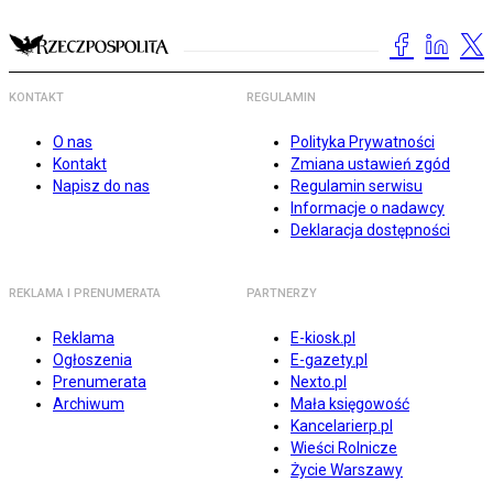
KONTAKT
REGULAMIN
O nas
Polityka Prywatności
Kontakt
Zmiana ustawień zgód
Napisz do nas
Regulamin serwisu
Informacje o nadawcy
Deklaracja dostępności
REKLAMA I PRENUMERATA
PARTNERZY
Reklama
E-kiosk.pl
Ogłoszenia
E-gazety.pl
Prenumerata
Nexto.pl
Archiwum
Mała księgowość
Kancelarierp.pl
Wieści Rolnicze
Życie Warszawy