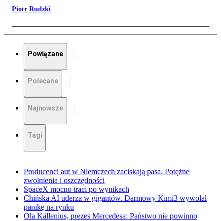
Piotr Rudzki
Powiązane
Polecane
Najnowsze
Tagi
Producenci aut w Niemczech zaciskają pasa. Potężne
zwolnienia i oszczędności
SpaceX mocno traci po wynikach
Chińska AI uderza w gigantów. Darmowy Kimi3 wywołał
panikę na rynku
Ola Källenius, prezes Mercedesa: Państwo nie powinno