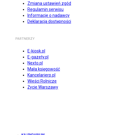
Zmiana ustawień zgód
Regulamin serwisu
Informacje o nadawcy
Deklaracja dostępności
PARTNERZY
E-kiosk.pl
E-gazety.pl
Nexto.pl
Mała księgowość
Kancelarierp.pl
Wieści Rolnicze
Życie Warszawy
KALENDARIUM