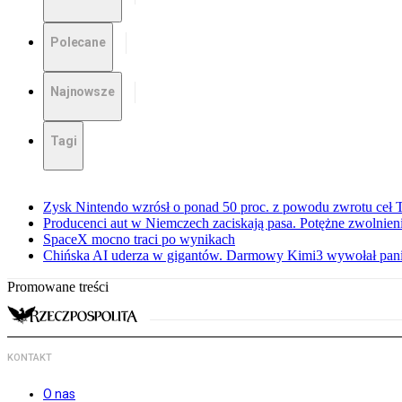
Polecane
Najnowsze
Tagi
Zysk Nintendo wzrósł o ponad 50 proc. z powodu zwrotu ceł
Producenci aut w Niemczech zaciskają pasa. Potężne zwolnieni
SpaceX mocno traci po wynikach
Chińska AI uderza w gigantów. Darmowy Kimi3 wywołał pani
Promowane treści
KONTAKT
O nas