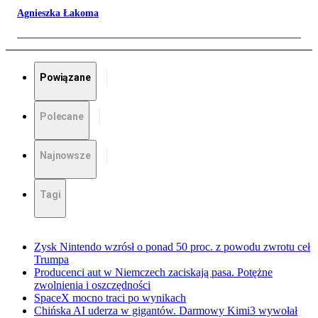
Agnieszka Łakoma
Powiązane
Polecane
Najnowsze
Tagi
Zysk Nintendo wzrósł o ponad 50 proc. z powodu zwrotu ceł
Trumpa
Producenci aut w Niemczech zaciskają pasa. Potężne
zwolnienia i oszczędności
SpaceX mocno traci po wynikach
Chińska AI uderza w gigantów. Darmowy Kimi3 wywołał