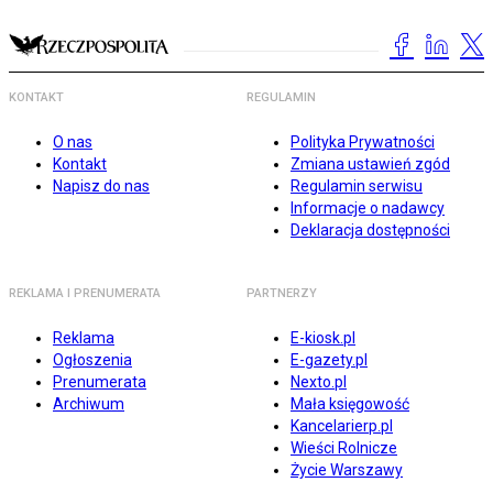
KONTAKT
REGULAMIN
O nas
Polityka Prywatności
Kontakt
Zmiana ustawień zgód
Napisz do nas
Regulamin serwisu
Informacje o nadawcy
Deklaracja dostępności
REKLAMA I PRENUMERATA
PARTNERZY
Reklama
E-kiosk.pl
Ogłoszenia
E-gazety.pl
Prenumerata
Nexto.pl
Archiwum
Mała księgowość
Kancelarierp.pl
Wieści Rolnicze
Życie Warszawy