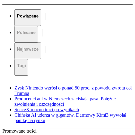
Powiązane
Polecane
Najnowsze
Tagi
Zysk Nintendo wzrósł o ponad 50 proc. z powodu zwrotu ceł
Trumpa
Producenci aut w Niemczech zaciskają pasa. Potężne
zwolnienia i oszczędności
SpaceX mocno traci po wynikach
Chińska AI uderza w gigantów. Darmowy Kimi3 wywołał
panikę na rynku
Promowane treści