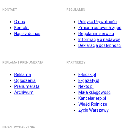
KONTAKT
REGULAMIN
O nas
Polityka Prywatności
Kontakt
Zmiana ustawień zgód
Napisz do nas
Regulamin serwisu
Informacje o nadawcy
Deklaracja dostępności
REKLAMA I PRENUMERATA
PARTNERZY
Reklama
E-kiosk.pl
Ogłoszenia
E-gazety.pl
Prenumerata
Nexto.pl
Archiwum
Mała księgowość
Kancelarierp.pl
Wieści Rolnicze
Życie Warszawy
NASZE WYDARZENIA