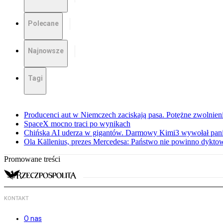
Polecane
Najnowsze
Tagi
Producenci aut w Niemczech zaciskają pasa. Potężne zwolnieni
SpaceX mocno traci po wynikach
Chińska AI uderza w gigantów. Darmowy Kimi3 wywołał pani
Ola Källenius, prezes Mercedesa: Państwo nie powinno dykto
Promowane treści
KONTAKT
O nas