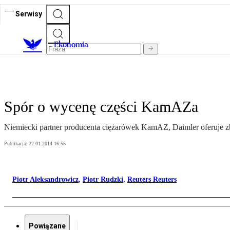
Serwisy
Ekonomia
Spór o wycenę części KamAZa
Niemiecki partner producenta ciężarówek KamAZ, Daimler oferuje zby
Publikacja:
22.01.2014 16:55
Piotr Aleksandrowicz
,
Piotr Rudzki
,
Reuters Reuters
Powiązane