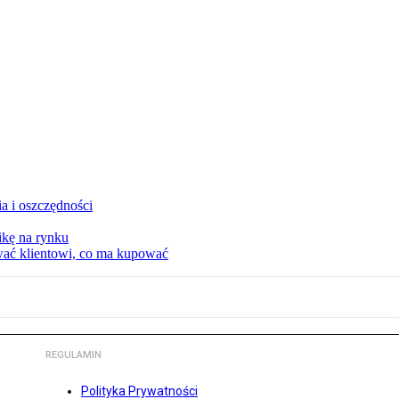
a i oszczędności
kę na rynku
wać klientowi, co ma kupować
REGULAMIN
Polityka Prywatności