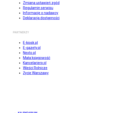
Zmiana ustawień zgód
Regulamin serwisu
Informacje o nadawcy
Deklaracja dostępności
PARTNERZY
E-kiosk.pl
E-gazety.pl
Nexto.pl
Mała księgowość
Kancelarierp.pl
Wieści Rolnicze
Życie Warszawy
KALENDARIUM