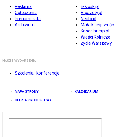
Reklama
E-kiosk.pl
Ogłoszenia
E-gazety.pl
Prenumerata
Nexto.pl
Archiwum
Mała księgowość
Kancelarierp.pl
Wieści Rolnicze
Życie Warszawy
NASZE WYDARZENIA
Szkolenia i konferencje
MAPA STRONY
KALENDARIUM
OFERTA PRODUKTOWA