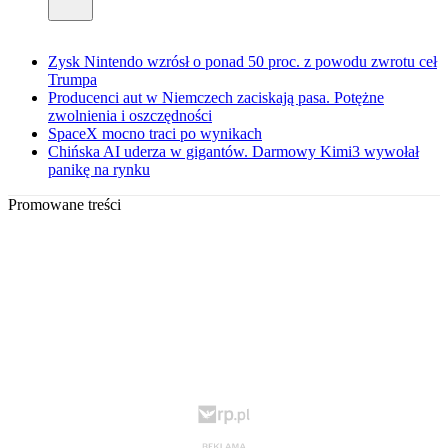
Zysk Nintendo wzrósł o ponad 50 proc. z powodu zwrotu ceł
Trumpa
Producenci aut w Niemczech zaciskają pasa. Potężne
zwolnienia i oszczędności
SpaceX mocno traci po wynikach
Chińska AI uderza w gigantów. Darmowy Kimi3 wywołał
panikę na rynku
Promowane treści