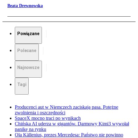
Beata Drewnowska
Powiązane
Polecane
Najnowsze
Tagi
Producenci aut w Niemczech zaciskają pasa. Potężne
zwolnienia i oszczędności
SpaceX mocno traci po wynikach
Chińska AI uderza w gigantów. Darmowy Kimi3 wywołał
panikę na rynku
Ola Källenius, prezes Mercedesa: Państwo nie powinno