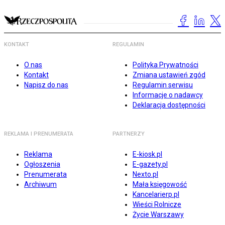
KONTAKT
REGULAMIN
O nas
Polityka Prywatności
Kontakt
Zmiana ustawień zgód
Napisz do nas
Regulamin serwisu
Informacje o nadawcy
Deklaracja dostępności
REKLAMA I PRENUMERATA
PARTNERZY
Reklama
E-kiosk.pl
Ogłoszenia
E-gazety.pl
Prenumerata
Nexto.pl
Archiwum
Mała księgowość
Kancelarierp.pl
Wieści Rolnicze
Życie Warszawy