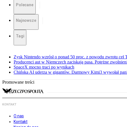
Polecane
Najnowsze
Tagi
Zysk Nintendo wzrósł o ponad 50 proc. z powodu zwrotu ceł
Producenci aut w Niemczech zaciskają pasa. Potężne zwolnieni
SpaceX mocno traci po wynikach
Chińska AI uderza w gigantów. Darmowy Kimi3 wywołał pani
Promowane treści
KONTAKT
O nas
Kontakt