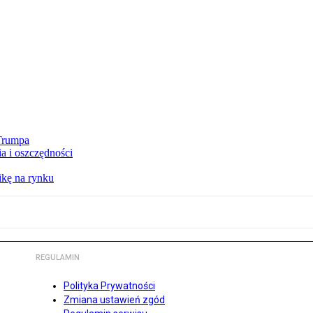
 Trumpa
a i oszczędności
kę na rynku
REGULAMIN
Polityka Prywatności
Zmiana ustawień zgód