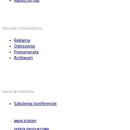
Napisz do nas
REKLAMA I PRENUMERATA
Reklama
Ogłoszenia
Prenumerata
Archiwum
NASZE WYDARZENIA
Szkolenia i konferencje
MAPA STRONY
OFERTA PRODUKTOWA