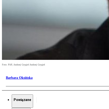
Foto: PAP, Andrzej Grygiel Andrzej Grygiel
Barbara Oksińska
Powiązane