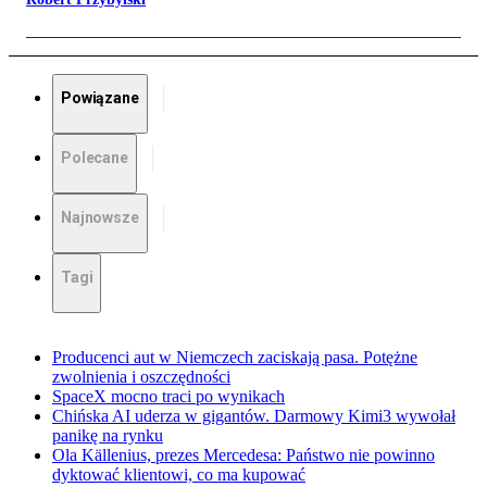
Powiązane
Polecane
Najnowsze
Tagi
Producenci aut w Niemczech zaciskają pasa. Potężne
zwolnienia i oszczędności
SpaceX mocno traci po wynikach
Chińska AI uderza w gigantów. Darmowy Kimi3 wywołał
panikę na rynku
Ola Källenius, prezes Mercedesa: Państwo nie powinno
dyktować klientowi, co ma kupować