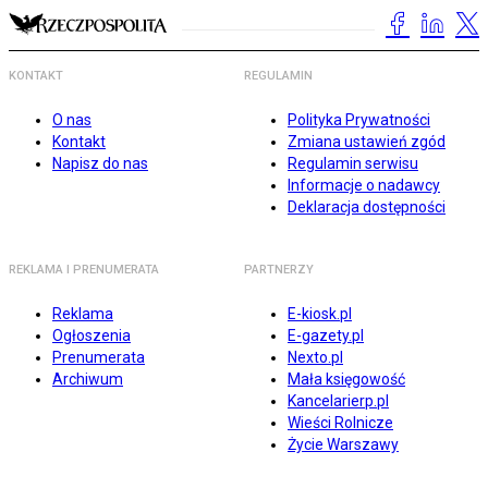
KONTAKT
REGULAMIN
O nas
Polityka Prywatności
Kontakt
Zmiana ustawień zgód
Napisz do nas
Regulamin serwisu
Informacje o nadawcy
Deklaracja dostępności
REKLAMA I PRENUMERATA
PARTNERZY
Reklama
E-kiosk.pl
Ogłoszenia
E-gazety.pl
Prenumerata
Nexto.pl
Archiwum
Mała księgowość
Kancelarierp.pl
Wieści Rolnicze
Życie Warszawy