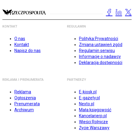
KONTAKT
REGULAMIN
O nas
Polityka Prywatności
Kontakt
Zmiana ustawień zgód
Napisz do nas
Regulamin serwisu
Informacje o nadawcy
Deklaracja dostępności
REKLAMA I PRENUMERATA
PARTNERZY
Reklama
E-kiosk.pl
Ogłoszenia
E-gazety.pl
Prenumerata
Nexto.pl
Archiwum
Mała księgowość
Kancelarierp.pl
Wieści Rolnicze
Życie Warszawy