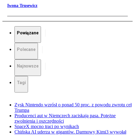
Iwona Trusewicz
Powiązane
Polecane
Najnowsze
Tagi
Zysk Nintendo wzrósł o ponad 50 proc. z powodu zwrotu ceł
Trumpa
Producenci aut w Niemczech zaciskają pasa. Potężne
zwolnienia i oszczędności
SpaceX mocno traci po wynikach
Chińska AI uderza w gigantów. Darmowy Kimi3 wywołał