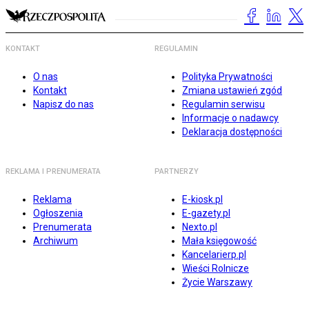
KONTAKT
REGULAMIN
O nas
Polityka Prywatności
Kontakt
Zmiana ustawień zgód
Napisz do nas
Regulamin serwisu
Informacje o nadawcy
Deklaracja dostępności
REKLAMA I PRENUMERATA
PARTNERZY
Reklama
E-kiosk.pl
Ogłoszenia
E-gazety.pl
Prenumerata
Nexto.pl
Archiwum
Mała księgowość
Kancelarierp.pl
Wieści Rolnicze
Życie Warszawy