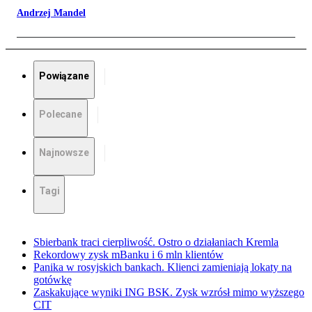
Andrzej Mandel
Powiązane
Polecane
Najnowsze
Tagi
Sbierbank traci cierpliwość. Ostro o działaniach Kremla
Rekordowy zysk mBanku i 6 mln klientów
Panika w rosyjskich bankach. Klienci zamieniają lokaty na
gotówkę
Zaskakujące wyniki ING BSK. Zysk wzrósł mimo wyższego
CIT