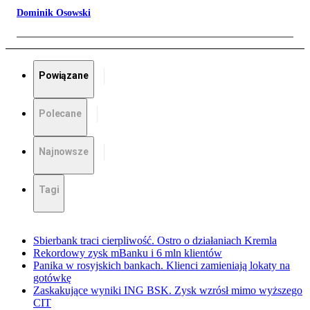
Dominik Osowski
Powiązane
Polecane
Najnowsze
Tagi
Sbierbank traci cierpliwość. Ostro o działaniach Kremla
Rekordowy zysk mBanku i 6 mln klientów
Panika w rosyjskich bankach. Klienci zamieniają lokaty na
gotówkę
Zaskakujące wyniki ING BSK. Zysk wzrósł mimo wyższego
CIT