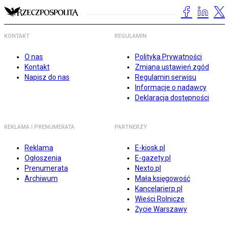
KONTAKT
REGULAMIN
O nas
Polityka Prywatności
Kontakt
Zmiana ustawień zgód
Napisz do nas
Regulamin serwisu
Informacje o nadawcy
Deklaracja dostępności
REKLAMA I PRENUMERATA
PARTNERZY
Reklama
E-kiosk.pl
Ogłoszenia
E-gazety.pl
Prenumerata
Nexto.pl
Archiwum
Mała księgowość
Kancelarierp.pl
Wieści Rolnicze
Życie Warszawy