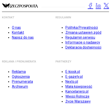
KONTAKT
REGULAMIN
O nas
Polityka Prywatności
Kontakt
Zmiana ustawień zgód
Napisz do nas
Regulamin serwisu
Informacje o nadawcy
Deklaracja dostępności
REKLAMA I PRENUMERATA
PARTNERZY
Reklama
E-kiosk.pl
Ogłoszenia
E-gazety.pl
Prenumerata
Nexto.pl
Archiwum
Mała księgowość
Kancelarierp.pl
Wieści Rolnicze
Życie Warszawy