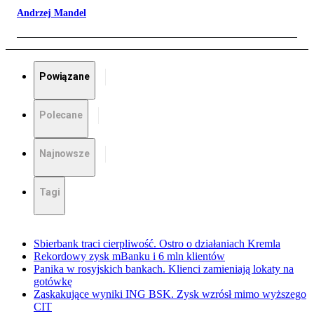
Andrzej Mandel
Powiązane
Polecane
Najnowsze
Tagi
Sbierbank traci cierpliwość. Ostro o działaniach Kremla
Rekordowy zysk mBanku i 6 mln klientów
Panika w rosyjskich bankach. Klienci zamieniają lokaty na
gotówkę
Zaskakujące wyniki ING BSK. Zysk wzrósł mimo wyższego
CIT