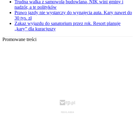
Trudna walka z samowolą budowlaną. NIK wini gminy i
nadzór, a te polityków
Prawo jazdy nie wystarczy do wynajęcia auta. Kary nawet do
30 tys. zł
Zakaz wyjazdu do sanatorium przez rok. Resort planuje
„kary” dla kuracjuszy
Promowane treści