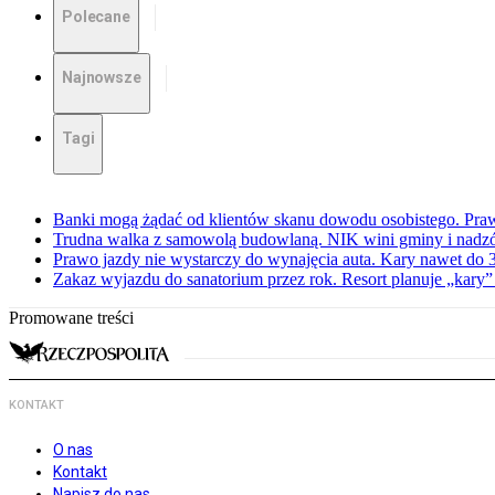
Polecane
Najnowsze
Tagi
Banki mogą żądać od klientów skanu dowodu osobistego. Praw
Trudna walka z samowolą budowlaną. NIK wini gminy i nadzór
Prawo jazdy nie wystarczy do wynajęcia auta. Kary nawet do 30
Zakaz wyjazdu do sanatorium przez rok. Resort planuje „kary”
Promowane treści
KONTAKT
O nas
Kontakt
Napisz do nas