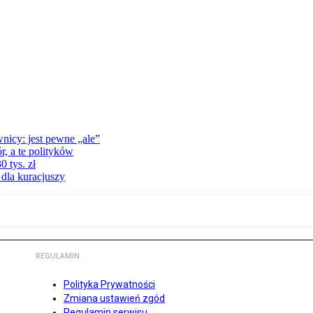
nicy: jest pewne „ale”
, a te polityków
 tys. zł
 dla kuracjuszy
REGULAMIN
Polityka Prywatności
Zmiana ustawień zgód
Regulamin serwisu