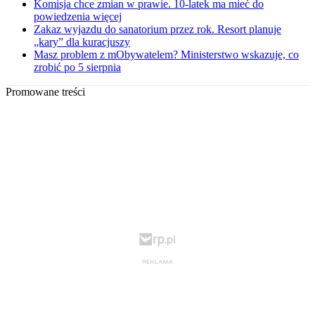
Komisja chce zmian w prawie. 10-latek ma mieć do
powiedzenia więcej
Zakaz wyjazdu do sanatorium przez rok. Resort planuje
„kary” dla kuracjuszy
Masz problem z mObywatelem? Ministerstwo wskazuje, co
zrobić po 5 sierpnia
Promowane treści