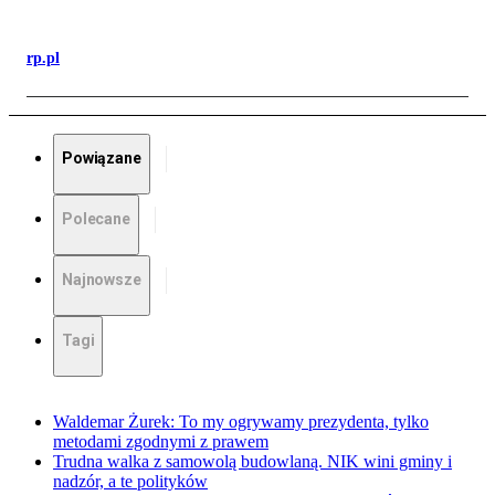
rp.pl
Powiązane
Polecane
Najnowsze
Tagi
Waldemar Żurek: To my ogrywamy prezydenta, tylko
metodami zgodnymi z prawem
Trudna walka z samowolą budowlaną. NIK wini gminy i
nadzór, a te polityków