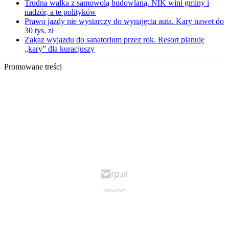
Trudna walka z samowolą budowlaną. NIK wini gminy i
nadzór, a te polityków
Prawo jazdy nie wystarczy do wynajęcia auta. Kary nawet do
30 tys. zł
Zakaz wyjazdu do sanatorium przez rok. Resort planuje
„kary” dla kuracjuszy
Promowane treści