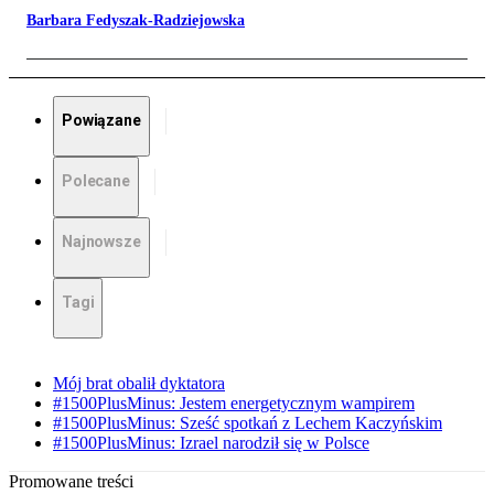
Barbara Fedyszak-Radziejowska
Powiązane
Polecane
Najnowsze
Tagi
Mój brat obalił dyktatora
#1500PlusMinus: Jestem energetycznym wampirem
#1500PlusMinus: Sześć spotkań z Lechem Kaczyńskim
#1500PlusMinus: Izrael narodził się w Polsce
Promowane treści