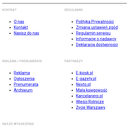
KONTAKT
REGULAMIN
O nas
Polityka Prywatności
Kontakt
Zmiana ustawień zgód
Napisz do nas
Regulamin serwisu
Informacje o nadawcy
Deklaracja dostępności
REKLAMA I PRENUMERATA
PARTNERZY
Reklama
E-kiosk.pl
Ogłoszenia
E-gazety.pl
Prenumerata
Nexto.pl
Archiwum
Mała księgowość
Kancelarierp.pl
Wieści Rolnicze
Życie Warszawy
NASZE WYDARZENIA