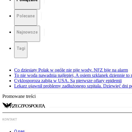
Polecane
Najnowsze
Tagi
Co dziesiąty Polak w ogóle nie pije wody. NFZ bije na alarm
To nie woda nawadnia najlepiej. A osiem szklanek dziennie to 
Cyklosporoza zabija w USA. Są pierwsze ofiary epidemii
Lekarz ujawnił problemy zadłużonego szpitala. Dziewięć dni 
Promowane treści
KONTAKT
O nas