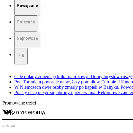
Powiązane
Polecane
Najnowsze
Tagi
Całe polany zmieniają kolor na różowy. Tłumy turystów ruszy
Pod Toruniem powstaje najwyższy pomnik w Europie. Ufundow
W Niemczech dwie osoby zmarły po kąpieli w Bałtyku. Powod
Polacy chcą uczyć się obrony i przetrwania. Rekordowe zaint
Promowane treści
KONTAKT