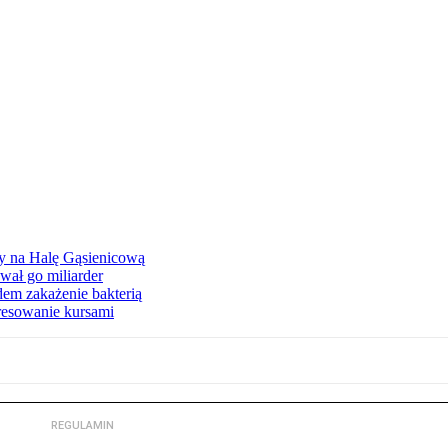
ły na Halę Gąsienicową
ał go miliarder
em zakażenie bakterią
eresowanie kursami
REGULAMIN