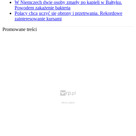
W Niemczech dwie osoby zmarły po kąpieli w Bałtyku.
Powodem zakażenie bakterią
Polacy chcą uczyć się obrony i przetrwania. Rekordowe
zainteresowanie kursami
Promowane treści