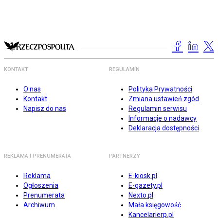
KONTAKT
REGULAMIN
O nas
Polityka Prywatności
Kontakt
Zmiana ustawień zgód
Napisz do nas
Regulamin serwisu
Informacje o nadawcy
Deklaracja dostępności
REKLAMA I PRENUMERATA
PARTNERZY
Reklama
E-kiosk.pl
Ogłoszenia
E-gazety.pl
Prenumerata
Nexto.pl
Archiwum
Mała księgowość
Kancelarierp.pl