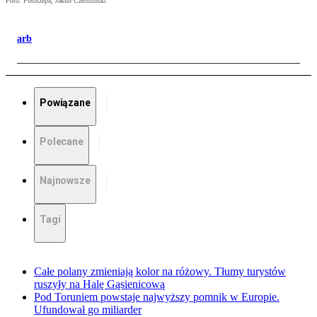
Foto: Fotorzepa, Jakub Czermiński
arb
Powiązane
Polecane
Najnowsze
Tagi
Całe polany zmieniają kolor na różowy. Tłumy turystów
ruszyły na Halę Gąsienicową
Pod Toruniem powstaje najwyższy pomnik w Europie.
Ufundował go miliarder