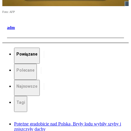
Foto: AFP
adm
Powiązane
Polecane
Najnowsze
Tagi
Potężne gradobicie nad Polską. Bryły lodu wybiły szyby i
zniszczyły dachy