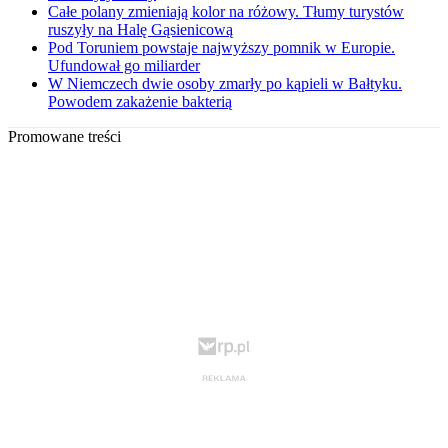
Całe polany zmieniają kolor na różowy. Tłumy turystów
ruszyły na Halę Gąsienicową
Pod Toruniem powstaje najwyższy pomnik w Europie.
Ufundował go miliarder
W Niemczech dwie osoby zmarły po kąpieli w Bałtyku.
Powodem zakażenie bakterią
Promowane treści