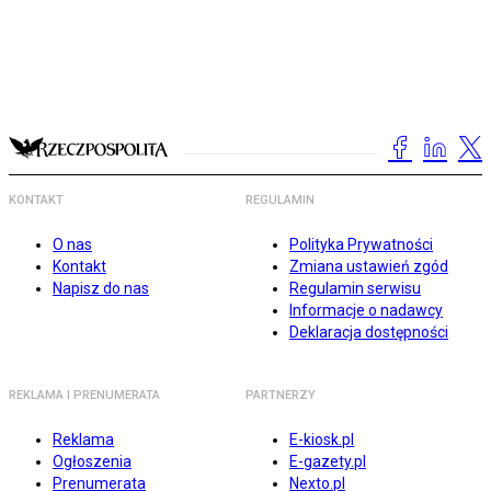
KONTAKT
REGULAMIN
O nas
Polityka Prywatności
Kontakt
Zmiana ustawień zgód
Napisz do nas
Regulamin serwisu
Informacje o nadawcy
Deklaracja dostępności
REKLAMA I PRENUMERATA
PARTNERZY
Reklama
E-kiosk.pl
Ogłoszenia
E-gazety.pl
Prenumerata
Nexto.pl