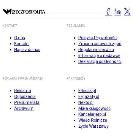
KONTAKT
REGULAMIN
O nas
Polityka Prywatności
Kontakt
Zmiana ustawień zgód
Napisz do nas
Regulamin serwisu
Informacje o nadawcy
Deklaracja dostępności
REKLAMA I PRENUMERATA
PARTNERZY
Reklama
E-kiosk.pl
Ogłoszenia
E-gazety.pl
Prenumerata
Nexto.pl
Archiwum
Mała księgowość
Kancelarierp.pl
Wieści Rolnicze
Życie Warszawy