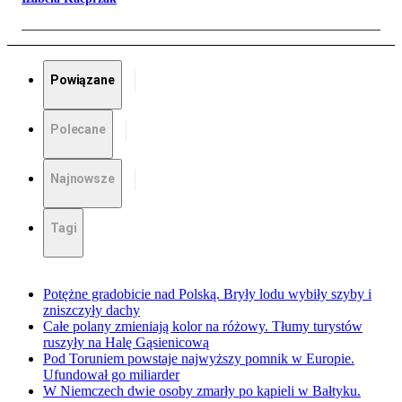
Powiązane
Polecane
Najnowsze
Tagi
Potężne gradobicie nad Polską. Bryły lodu wybiły szyby i
zniszczyły dachy
Całe polany zmieniają kolor na różowy. Tłumy turystów
ruszyły na Halę Gąsienicową
Pod Toruniem powstaje najwyższy pomnik w Europie.
Ufundował go miliarder
W Niemczech dwie osoby zmarły po kąpieli w Bałtyku.