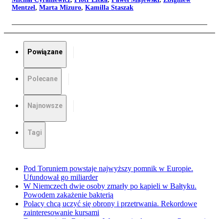
Mentzel
,
Marta Mizuro
,
Kamilla Staszak
Powiązane
Polecane
Najnowsze
Tagi
Pod Toruniem powstaje najwyższy pomnik w Europie.
Ufundował go miliarder
W Niemczech dwie osoby zmarły po kąpieli w Bałtyku.
Powodem zakażenie bakterią
Polacy chcą uczyć się obrony i przetrwania. Rekordowe
zainteresowanie kursami