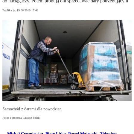
do naciągaczy. Potem próbują oni sprzedawać dary potrzebującym
Publikacja:
19.06.2010 17:42
Samochód z darami dla powodzian
Foto: Fotorzepa, Łukasz Solski
Michał Cyraniewicz
,
Piotr Litka
,
Paweł Majewski
,
Zbigniew