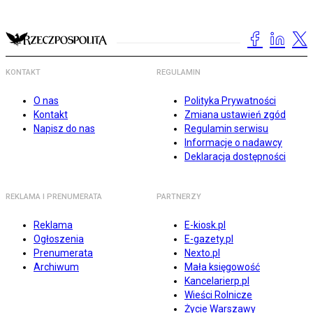
KONTAKT
REGULAMIN
O nas
Polityka Prywatności
Kontakt
Zmiana ustawień zgód
Napisz do nas
Regulamin serwisu
Informacje o nadawcy
Deklaracja dostępności
REKLAMA I PRENUMERATA
PARTNERZY
Reklama
E-kiosk.pl
Ogłoszenia
E-gazety.pl
Prenumerata
Nexto.pl
Archiwum
Mała księgowość
Kancelarierp.pl
Wieści Rolnicze
Życie Warszawy