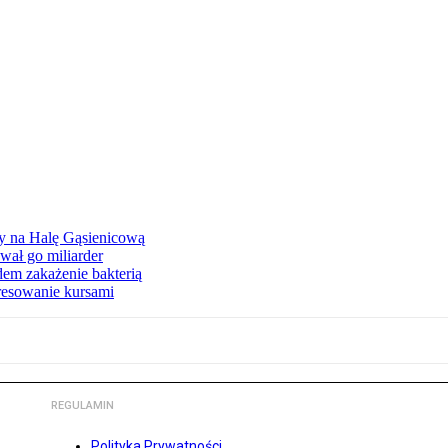
ły na Halę Gąsienicową
ał go miliarder
em zakażenie bakterią
eresowanie kursami
REGULAMIN
Polityka Prywatności