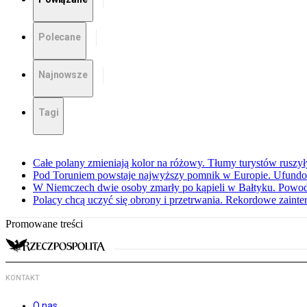
Polecane
Najnowsze
Tagi
Całe polany zmieniają kolor na różowy. Tłumy turystów ruszy
Pod Toruniem powstaje najwyższy pomnik w Europie. Ufundow
W Niemczech dwie osoby zmarły po kąpieli w Bałtyku. Powod
Polacy chcą uczyć się obrony i przetrwania. Rekordowe zaint
Promowane treści
KONTAKT
O nas