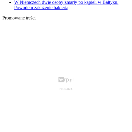
W Niemczech dwie osoby zmarły po kąpieli w Bałtyku.
Powodem zakażenie bakterią
Promowane treści